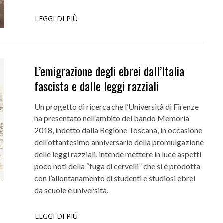
LEGGI DI PIÙ
ti
Didattica
ta la voce dei
Didattica del futuro tra presenza e online:
L’emigrazione degli ebrei dall’Italia
da settembre dodici corsi “blended”
fascista e dalle leggi razziali
Un progetto di ricerca che l’Università di Firenze
ha presentato nell’ambito del bando Memoria
2018, indetto dalla Regione Toscana, in occasione
dell’ottantesimo anniversario della promulgazione
delle leggi razziali, intende mettere in luce aspetti
poco noti della “fuga di cervelli” che si è prodotta
con l’allontanamento di studenti e studiosi ebrei
da scuole e università.
LEGGI DI PIÙ