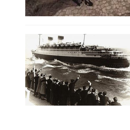
Incarichi e riconoscimen
Quando la robotica ascol
bambini