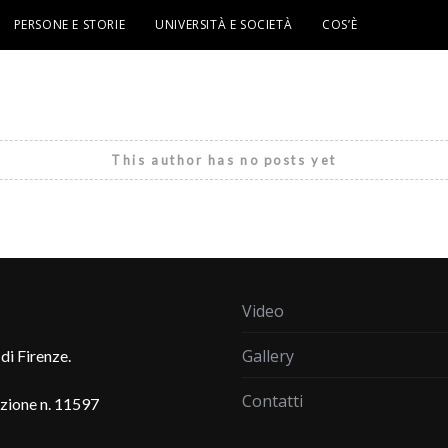
PERSONE E STORIE
UNIVERSITÀ E SOCIETÀ
COS’È
This author has no posts yet
Video
Gallery
di Firenze.
Contatti
azione n. 11597