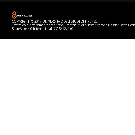
COPYRIGHT: © 2017 UNIVERSITÀ DEGLI STUDI DI FIRENZE
Eccetto dove diversamente specificato, i contenuti di questo sito sono rilasciati sotto
Lice
ShareAlike 4.0 International (CC BY-SA 4.0).