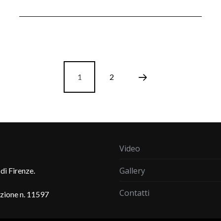
1
2
Video
Gallery
di Firenze.
Contatti
azione n. 11597