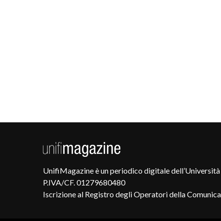
UnifiMagazine è un periodico digitale dell’Università 
P.IVA/CF. 01279680480
Iscrizione al Registro degli Operatori della Comunic