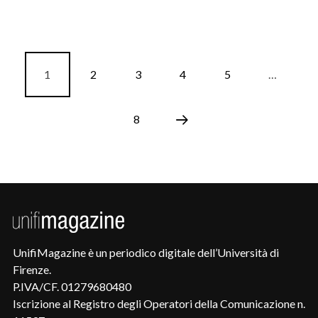
1
2
3
4
5
…
8
UnifiMagazine è un periodico digitale dell’Università di
Firenze.
P.IVA/CF. 01279680480
Iscrizione al Registro degli Operatori della Comunicazione n.