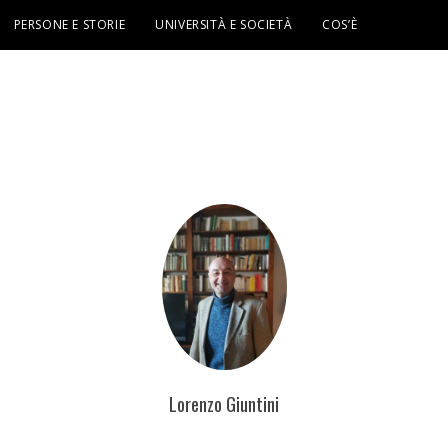
PERSONE E STORIE
UNIVERSITÀ E SOCIETÀ
COS’È
Lorenzo Giuntini