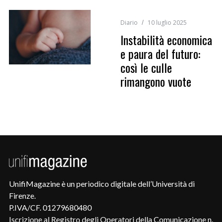
Diario
10 luglio 2025
Instabilità economica
e paura del futuro:
così le culle
rimangono vuote
UnifiMagazine è un periodico digitale dell’Università di
Firenze.
P.IVA/CF. 01279680480
Iscrizione al Registro degli Operatori della Comunicazione n.