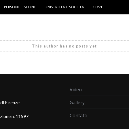
PERSONE E STORIE
UNIVERSITÀ E SOCIETÀ
COS’È
This author has no posts yet
Video
Gallery
di Firenze.
Contatti
azione n. 11597