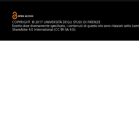
COPYRIGHT: © 2017 UNIVERSITÀ DEGLI STUDI DI FIRENZE
Eccetto dove diversamente specificato, i contenuti di questo sito sono rilasciati sotto
Lice
ShareAlike 4.0 International (CC BY-SA 4.0).