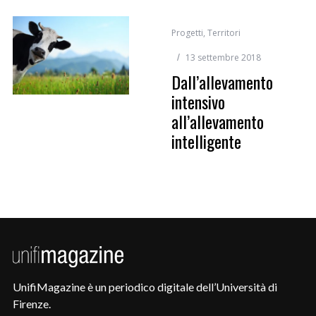
Progetti
,
Territori
13 settembre 2018
Dall’allevamento
intensivo
all’allevamento
intelligente
UnifiMagazine è un periodico digitale dell’Università di
Firenze.