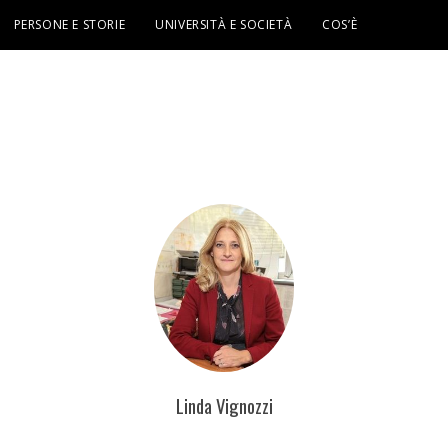
PERSONE E STORIE
UNIVERSITÀ E SOCIETÀ
COS’È
Linda Vignozzi