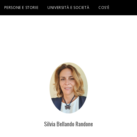
PERSONE E STORIE
UNIVERSITÀ E SOCIETÀ
COS’È
Silvia Bellando Randone