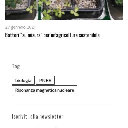
27 gennaio 2021
8 
Batteri “su misura” per un’agricoltura sostenibile
Sc
ma
Tag
biologia
PNRR
Risonanza magnetica nucleare
Iscriviti alla newsletter