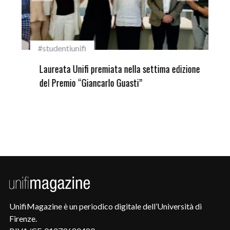
#studentiunifi
Inca
Laureata Unifi premiata nella settima edizione
Qua
del Premio “Giancarlo Guasti”
UnifiMagazine è un periodico digitale dell’Università di
Firenze.