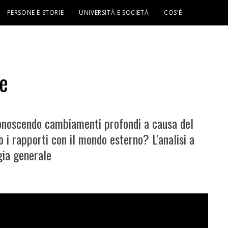
PERSONE E STORIE
UNIVERSITÀ E SOCIETÀ
COS’È
le
a conoscendo cambiamenti profondi a causa del
o i rapporti con il mondo esterno? L'analisi a
gia generale