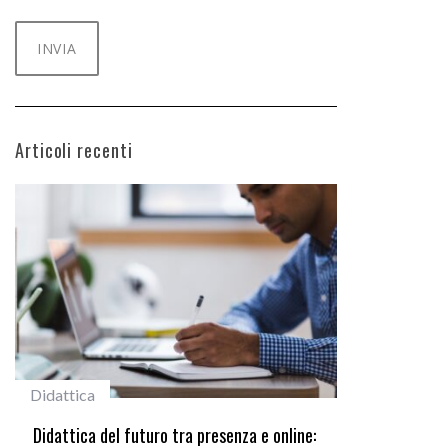
Articoli recenti
#studentiunifi
presenza e online:
Laureata Unifi premiata nella settima