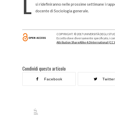
L
bambi
si ridefiniranno nelle prossime settimane i rappo
docente di Sociologia generale.
COPYRIGHT: © 2017 UNIVERSITÀ DEGLI STUDI
Eccetto dove diversamente specificato, i cont
Attribution ShareAlike 4.0 International (CC 
Condividi questo articolo
Facebook
Twitte