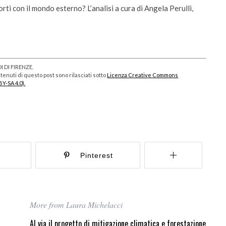
ni
da settembre dodici cors
rti con il mondo esterno? L’analisi a cura di Angela Perulli,
 DI FIRENZE.
enuti di questo post sono rilasciati sotto
Licenza Creative Commons
BY-SA 4.0).
r
Pinterest
More from Laura Michelacci
Al via il progetto di mitigazione climatica e forestazione