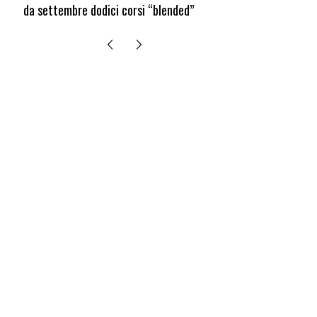
i “blended”
edizione del Premio “Giancarlo Guasti”