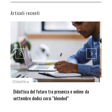
Articoli recenti
#studentiunifi
 online: da
Laureata Unifi premiata nella settima edizione
del Premio “Giancarlo Guasti”