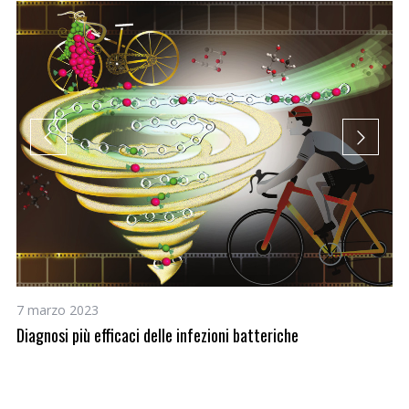
4 
Pr
7 marzo 2023
An
Diagnosi più efficaci delle infezioni batteriche