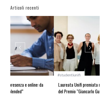
Articoli recenti
#studentiunifi
Inca
Laureata Unifi premiata nella settima edizione
Qua
del Premio “Giancarlo Guasti”