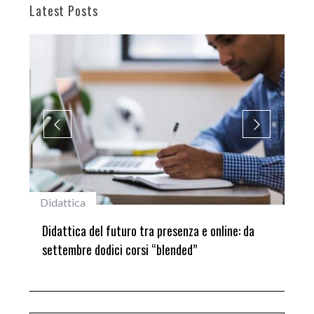
Latest Posts
Didattica
#st
ni
Didattica del futuro tra presenza e online: da
Lau
settembre dodici corsi “blended”
del