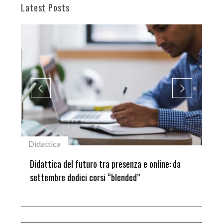
Latest Posts
Didattica
#stud
i
Didattica del futuro tra presenza e online: da
Laur
settembre dodici corsi “blended”
del 