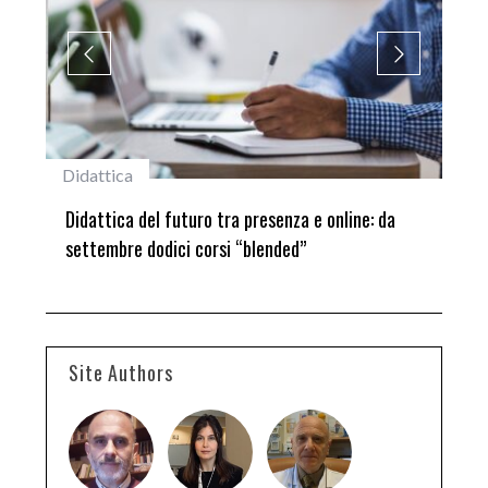
Didattica
#st
ni
Didattica del futuro tra presenza e online: da
Lau
settembre dodici corsi “blended”
del
Site Authors