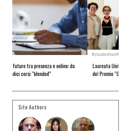
#studentiunifi
Inca
Laureata Unifi premiata nella settima edizione
Qua
del Premio “Giancarlo Guasti”
Site Authors