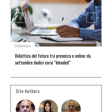
Didattica
#st
ni
Didattica del futuro tra presenza e online: da
Lau
settembre dodici corsi “blended”
del
Site Authors