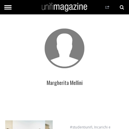
Margherita Mellini
#studentiunifi
,
Incarichi e