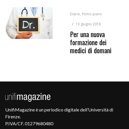
Diario
,
Primo piano
13 giugno 2018
Per una nuova
formazione dei
medici di domani
UnifiMagazine è un periodico digitale dell’Università di
Firenze.
P.IVA/CF. 01279680480