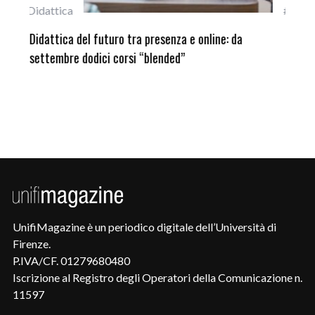
#studentiunifi
Inca
Laureata Unifi premiata nella settima edizione
Qua
del Premio “Giancarlo Guasti”
UnifiMagazine è un periodico digitale dell’Università di
Firenze.
P.IVA/CF. 01279680480
Iscrizione al Registro degli Operatori della Comunicazione n.
11597