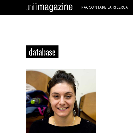
RACCONTARE LA RICERCA
database