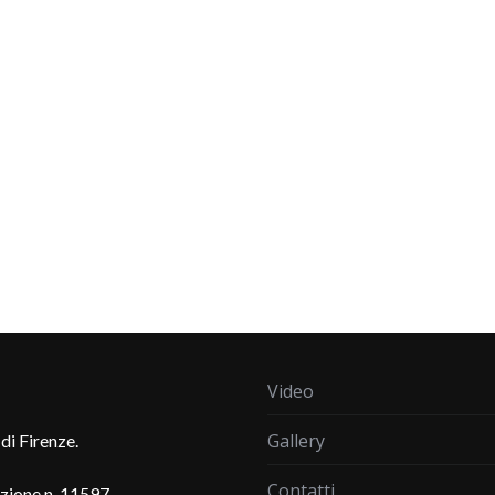
Video
Gallery
di Firenze.
Contatti
azione n. 11597