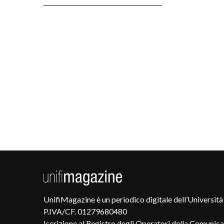
UnifiMagazine è un periodico digitale dell’Università 
P.IVA/CF. 01279680480
Iscrizione al Registro degli Operatori della Comunic