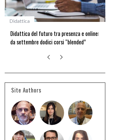
Didattica
#studentiunifi
Didattica del futuro tra presenza e online:
Laureata Unif
da settembre dodici corsi “blended”
edizione del 
Site Authors