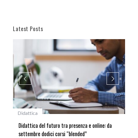
Latest Posts
#studentiunifi
presenza e online: da
Laureata Unifi premiata nella settima
blended”
del Premio “Giancarlo Guasti”