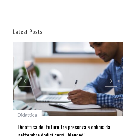
Latest Posts
#studentiunifi
el futuro tra presenza e online: da
Laureata Unifi premiata
dodici corsi “blended”
del Premio “Giancarlo G