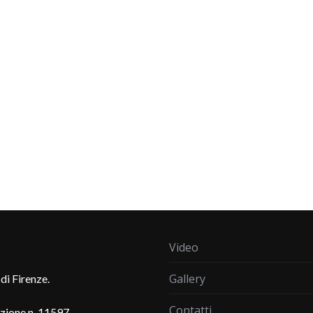
Video
Gallery
di Firenze.
Contatti
azione n. 11597