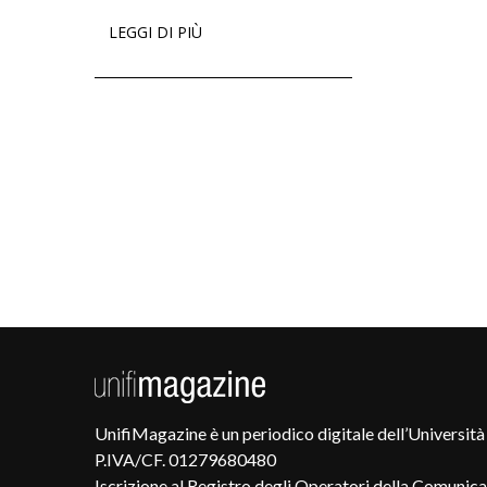
LEGGI DI PIÙ
UnifiMagazine è un periodico digitale dell’Università 
P.IVA/CF. 01279680480
Iscrizione al Registro degli Operatori della Comunic