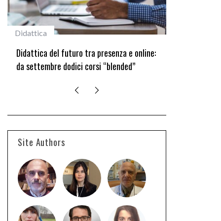
Didattica
#studentiunifi
Didattica del futuro tra presenza e online:
Laureata Unif
da settembre dodici corsi “blended”
edizione del 
Site Authors