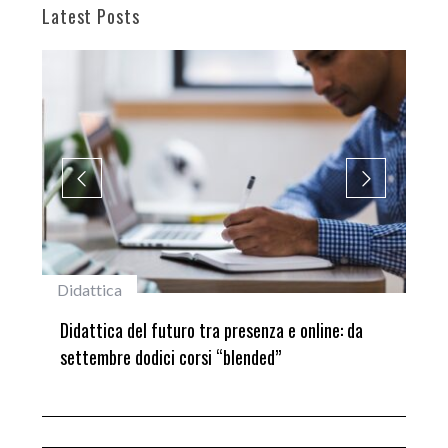
Latest Posts
Didattica
#st
ni
Didattica del futuro tra presenza e online: da
Lau
settembre dodici corsi “blended”
del