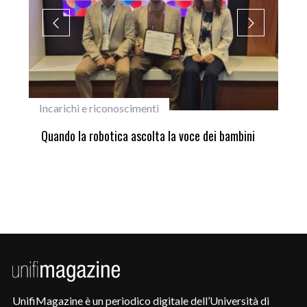
Incarichi e riconoscimenti
Did
ne
Quando la robotica ascolta la voce dei bambini
Did
set
UnifiMagazine è un periodico digitale dell’Università di