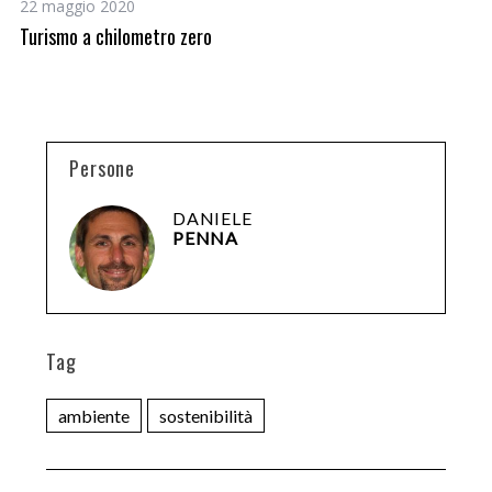
22 maggio 2020
6 
Turismo a chilometro zero
Pr
Ge
Persone
DANIELE
PENNA
Tag
ambiente
sostenibilità