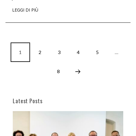
LEGGI DI PIÙ
1
2
3
4
5
…
8
Latest Posts