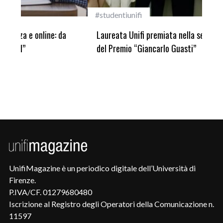
#studentiunifi
Inca
Laureata Unifi premiata nella settima edizione
Qua
del Premio “Giancarlo Guasti”
UnifiMagazine è un periodico digitale dell’Università di
Firenze.
P.IVA/CF. 01279680480
Iscrizione al Registro degli Operatori della Comunicazione n.
11597