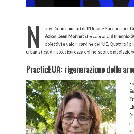
N
uovi finanziamenti dall’Unione Europea per Uni
Azioni Jean Monnet
che coprono
il triennio
obiettivi e valori cardine dell’UE. Quattro i p
urbanistica, diritto, sicurezza online, sport e mediazione
PracticEUA: rigenerazione delle ar
So
Eu
Tr
Li
Ar
pr
Incarichi e riconoscimen
su