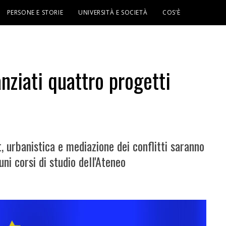
PERSONE E STORIE
UNIVERSITÀ E SOCIETÀ
COS’È
nziati quattro progetti
t, urbanistica e mediazione dei conflitti saranno
cuni corsi di studio dell'Ateneo