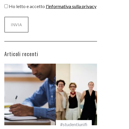
Ho letto e accetto
l'informativa sulla privacy
Articoli recenti
#studentiunifi
Incarichi e ri