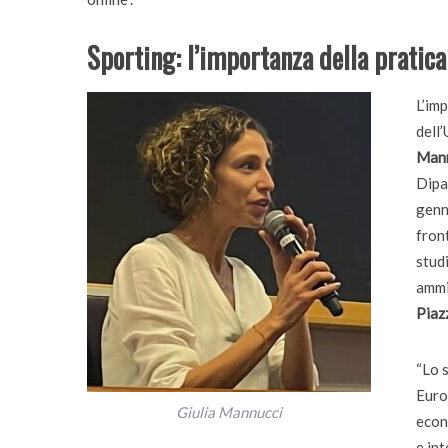
Sporting: l’importanza della pratica
L’imp
dell
Mann
Dipa
genn
front
stud
ammi
Piaz
“Lo 
Euro
Giulia Mannucci
econ
e int