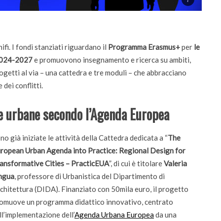
fi. I fondi stanziati riguardano il
Programma Erasmus+
per
le
 2024-2027
e promuovono insegnamento e ricerca su ambiti,
rogetti al via – una cattedra e tre moduli – che abbracciano
 dei conflitti.
ee urbane secondo l’Agenda Europea
no già iniziate le attività della Cattedra dedicata a
“
The
ropean Urban Agenda into Practice: Regional Design for
ansformative Cities – PracticEUA
”, di cui è titolare
Valeria
ngua
, professore di Urbanistica del Dipartimento di
chitettura (DIDA). Finanziato con 50mila euro, il progetto
omuove un programma didattico innovativo, centrato
ti
Didattica
ll’implementazione dell’
Agenda Urbana Europea
da una