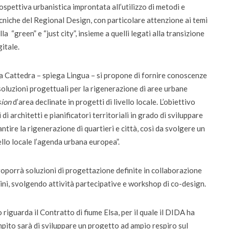
ospettiva urbanistica improntata all’utilizzo di metodi e
ta la voce dei
Didattica del futuro tra presenza e online:
cniche del Regional Design, con particolare attenzione ai temi
da settembre dodici corsi “blended”
lla “green” e “just city”, insieme a quelli legati alla transizione
gitale.
a Cattedra – spiega Lingua – si propone di fornire conoscenze
soluzioni progettuali per la rigenerazione di aree urbane
sion
d’area declinate in progetti di livello locale. L’obiettivo
i architetti e pianificatori territoriali in grado di sviluppare
tire la rigenerazione di quartieri e città, così da svolgere un
ello locale l’agenda urbana europea”.
roporrà soluzioni di progettazione definite in collaborazione
adini, svolgendo attività partecipative e workshop di co-design.
iguarda il Contratto di fiume Elsa, per il quale il DIDA ha
pito sarà di sviluppare un progetto ad ampio respiro sul