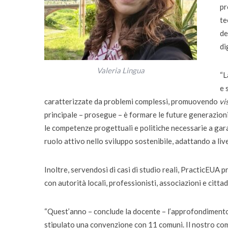
pr
Quando la robotica ascol
te
bambini
de
di
Valeria Lingua
“L
e 
caratterizzate da problemi complessi, promuovendo
vi
principale – prosegue – è formare le future generazioni d
le competenze progettuali e politiche necessarie a garan
ruolo attivo nello sviluppo sostenibile, adattando a liv
Inoltre, servendosi di casi di studio reali, PracticEUA
p
con autorità locali, professionisti, associazioni e citt
“Quest’anno – conclude la docente – l’approfondimento r
stipulato una convenzione con 11 comuni. Il nostro com