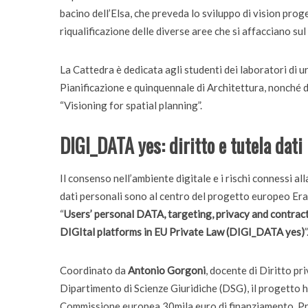
bacino dell’Elsa, che preveda lo sviluppo di vision proget
riqualificazione delle diverse aree che si affacciano sul 
La Cattedra è dedicata agli studenti dei laboratori di ur
Pianificazione e quinquennale di Architettura, nonché 
“Visioning for spatial planning”.
DIGI_DATA yes: diritto e tutela dati
Il consenso nell’ambiente digitale e i rischi connessi all
dati personali sono al centro del progetto europeo E
“
Users’ personal DATA, targeting, privacy and contrac
DIGItal platforms in EU Private Law (DIGI_DATA yes)
”
Coordinato da
Antonio Gorgoni
, docente di Diritto pr
Dipartimento di Scienze Giuridiche (DSG), il progetto h
Commissione europea 30mila euro di finanziamento. P