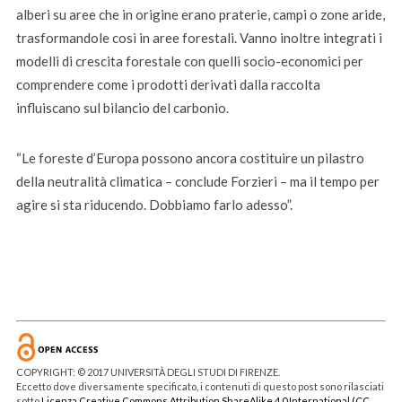
alberi su aree che in origine erano praterie, campi o zone aride,
trasformandole così in aree forestali. Vanno inoltre integrati i
modelli di crescita forestale con quelli socio-economici per
comprendere come i prodotti derivati dalla raccolta
influiscano sul bilancio del carbonio.
“Le foreste d’Europa possono ancora costituire un pilastro
della neutralità climatica – conclude Forzieri – ma il tempo per
agire si sta riducendo. Dobbiamo farlo adesso”.
COPYRIGHT: © 2017 UNIVERSITÀ DEGLI STUDI DI FIRENZE.
Eccetto dove diversamente specificato, i contenuti di questo post sono rilasciati
sotto
Licenza Creative Commons Attribution ShareAlike 4.0 International (CC