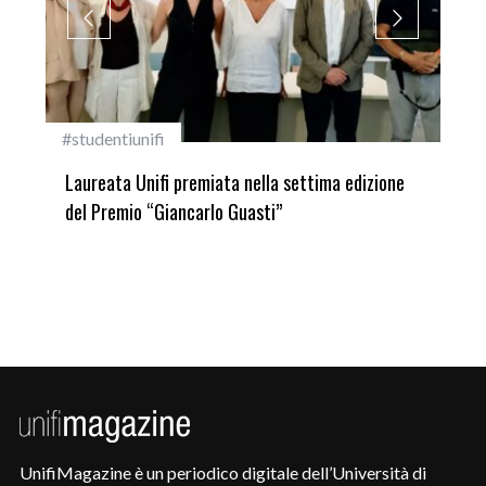
#studentiunifi
Inca
Laureata Unifi premiata nella settima edizione
Qua
del Premio “Giancarlo Guasti”
UnifiMagazine è un periodico digitale dell’Università di