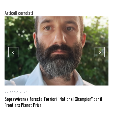
Articoli correlati
22 aprile 2025
27
Sopravvivenza foreste: Forzieri “National Champion” per il
Gl
Frontiers Planet Prize