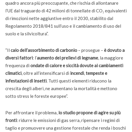
quadro ancora più preoccupante, che rischia di allontanare
l’UE dal traguardo di 42 milioni di tonnellate di CO₂ equivalenti
di rimozioni nette aggiuntive entro il 2030, stabilito dal
Regolamento 2018/841 sull’uso e il cambiamento di uso del
suolo e la silvicoltura”.
“Il
calo dell’assorbimento di carbonio
– prosegue –
è dovuto a
diversi fattori
: l’
aumento dei prelievi di legname
, la maggiore
frequenza di
ondate di calore e siccità dovute ai cambiamenti
climatici
, oltre all’intensificarsi di
incendi
,
tempeste e
infestazioni di insetti
. Tutti questi elementi riducono la
crescita degli alberi, ne aumentano la mortalità e mettono
sotto stress le foreste europee”.
Per affrontare il problema,
lo studio propone di agire su più
fronti
: ridurre le emissioni di gas serra, ripensare i regimi di
taglio e promuovere una gestione forestale che renda i boschi