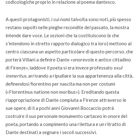
codicologiche proprio in relazione al poema dantesco.
A questi protagonisti, i cui nomi talvolta sono noti, più spesso
restano sepolti nelle pieghe recondite del passato, la mostra
intende dare voce. Le sezioni che la costituiscono (e che
s’intendono in stretto rapporto dialogico tra loro) mettono al
centro ciascuna un aspetto particolare di questo percorso, che
porterà Villani a definire Dante «onorevole e antico cittadino
di Firenze», laddove il poeta si era invece professato
exul
immeritus
, arrivando a ripudiare la sua appartenenza alla città,
definendosi fiorentino per nascita ma non per costumi
(«Florentinus natione non moribus»). Ereditando questa
riappropriazione di Dante compiuta a Firenze attraverso le
sue opere, di lì a pochi anni Giovanni Boccaccio potrà
costruire il suo personale monumento cartaceo in onore del
poeta, portando a compimento una rilettura e un ritratto di
Dante destinati a segnare i secoli successivi.