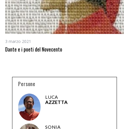
3 marzo 2021
10
Dante e i poeti del Novecento
On
ri
Persone
LUCA
AZZETTA
SONIA