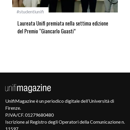
#studentiunifi
Inca
Laureata Unifi premiata nella settima edizione
Qua
del Premio “Giancarlo Guasti”
UnifiMagazine è un periodico digitale dell’Università di
Firenze.
P.IVA/CF. 01279680480
Iscrizione al Registro degli Operatori della Comunicazione n.
11597