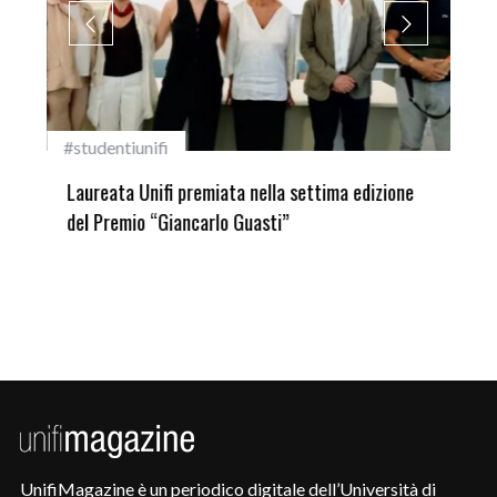
#studentiunifi
Inca
Laureata Unifi premiata nella settima edizione
Qua
del Premio “Giancarlo Guasti”
UnifiMagazine è un periodico digitale dell’Università di