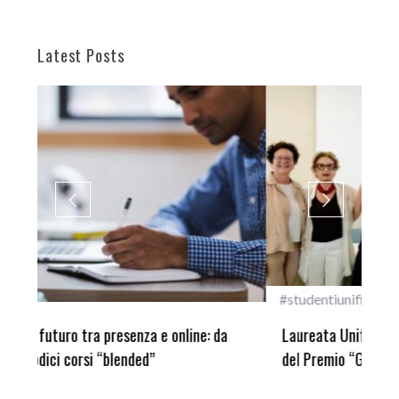
Latest Posts
#studentiunifi
Inca
Laureata Unifi premiata nella settima edizione
Qua
del Premio “Giancarlo Guasti”