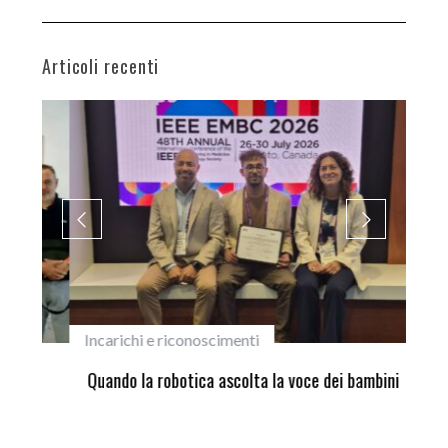
Articoli recenti
Incarichi e riconoscimenti
Pri
ne
Quando la robotica ascolta la voce dei bambini
Sco
si 
Hir