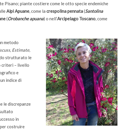
nte Pisano; piante costiere come le otto specie endemiche
ulle
Alpi Apuane
, come la
crespolina pennata
(
Santolina
uane
(
Orobanche apuana
) o nell’
Arcipelago Toscano
, come
 un metodo
scuss, Estimate,
do strutturato le
criteri – livello
ografico e
un indice di
ce le discrepanze
isultato
uccesso in
 per costruire