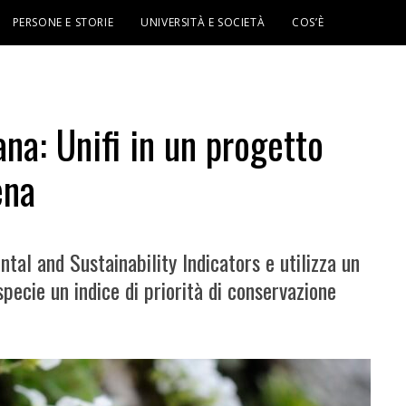
PERSONE E STORIE
UNIVERSITÀ E SOCIETÀ
COS’È
ana: Unifi in un progetto
ena
tal and Sustainability Indicators e utilizza un
pecie un indice di priorità di conservazione