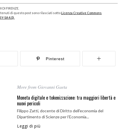
 DI FIRENZE.
enuti di questo post sono rilasciati sotto
Licenza Creative Commons
BY-SA 4.0).
r
Pinterest
More from Giovanni Gaeta
Moneta digitale e tokenizzazione: tra maggiori libertà e
nuovi pericoli
Filippo Zatti, docente di Diritto dell'economia del
Dipartimento di Scienze per l’Economia...
Leggi di più