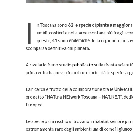
bambini
I
n Toscana sono
62 le specie di piante a maggior 
umidi
,
costieri
e nelle aree montane più fragili co
queste,
41
sono
endemiche
della regione, cioè vi
scomparsa definitiva dal pianeta.
A rivelarlo è uno studio
pubblicato
sulla rivista scienti
prima volta ha messo in ordine di priorità le specie veg
La ricerca è frutto della collaborazione tra le
Universit
progetto
“NATura NEtwork Toscana – NAT.NE.T”
, ded
Europea.
Le specie più a rischio si trovano in habitat sempre più
estremamente rare degli ambienti umidi come il
giunco