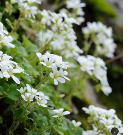
ti
Didattica
ta la voce dei
Didattica del futuro tra presenza e online: