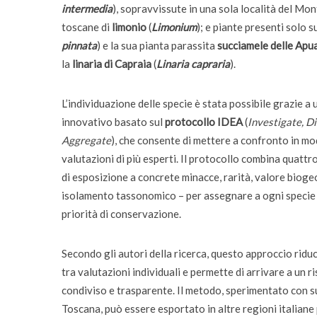
intermedia
), sopravvissute in una sola località del Mo
toscane di
limonio
(
Limonium
); e piante presenti solo s
pinnata
) e la sua pianta parassita
succiamele delle Ap
la
linaria di Capraia
(
Linaria capraria
).
L’individuazione delle specie è stata possibile grazie a
innovativo basato sul
protocollo IDEA
(
Investigate, Di
Aggregate
), che consente di mettere a confronto in mo
valutazioni di più esperti. Il protocollo combina quattro 
di esposizione a concrete minacce, rarità, valore bioge
isolamento tassonomico – per assegnare a ogni specie 
priorità di conservazione.
Secondo gli autori della ricerca, questo approccio ridu
tra valutazioni individuali e permette di arrivare a un r
condiviso e trasparente. Il metodo, sperimentato con s
Toscana, può essere esportato in altre regioni italiane