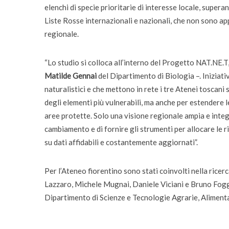
elenchi di specie prioritarie di interesse locale, superand
Liste Rosse internazionali e nazionali, che non sono app
regionale.
“Lo studio si colloca all’interno del Progetto NAT.NE.T,
Matilde Gennai
del Dipartimento di Biologia –. Iniziati
naturalistici e che mettono in rete i tre Atenei tosca
degli elementi più vulnerabili, ma anche per estendere le
aree protette. Solo una visione regionale ampia e integ
cambiamento e di fornire gli strumenti per allocare le 
su dati affidabili e costantemente aggiornati”.
Per l’Ateneo fiorentino sono stati coinvolti nella rice
Lazzaro, Michele Mugnai, Daniele Viciani e Bruno Foggi
Dipartimento di Scienze e Tecnologie Agrarie, Alimentar