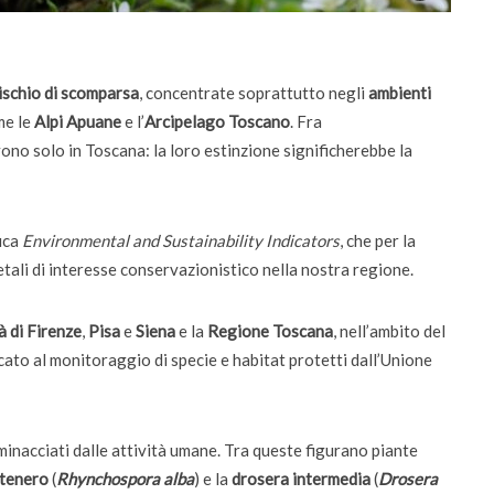
da settembre dodici corsi “blended”
rischio di scomparsa
, concentrate soprattutto negli
ambienti
me le
Alpi Apuane
e l’
Arcipelago Toscano
. Fra
vono solo in Toscana: la loro estinzione significherebbe la
fica
Environmental and Sustainability Indicators
, che per la
etali di interesse conservazionistico nella nostra regione.
à di
Firenze
,
Pisa
e
Siena
e la
Regione Toscana
, nell’ambito del
icato al monitoraggio di specie e habitat protetti dall’Unione
 minacciati dalle attività umane. Tra queste figurano piante
 tenero
(
Rhynchospora alba
) e la
drosera intermedia
(
Drosera