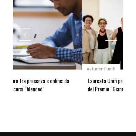
#studentiunifi
Inca
Laureata Unifi premiata nella settima edizione
Qua
del Premio “Giancarlo Guasti”