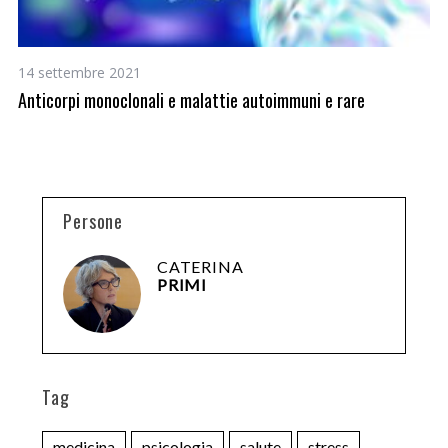
14 settembre 2021
20
Anticorpi monoclonali e malattie autoimmuni e rare
Va
mo
Persone
CATERINA
PRIMI
Tag
medicina
psicologia
salute
stress