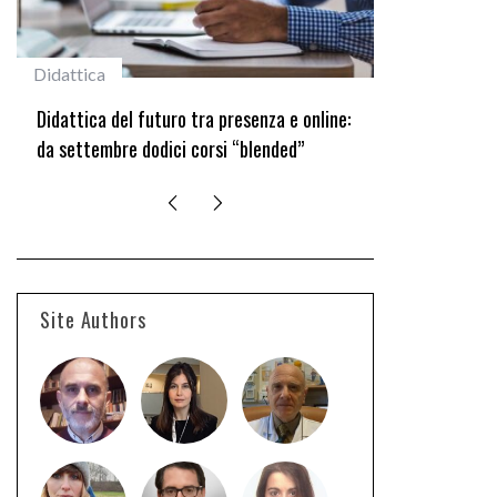
#studentiunifi
 tra presenza e online:
Laureata Unifi premiata nella settima
 corsi “blended”
edizione del Premio “Giancarlo Guasti
Site Authors