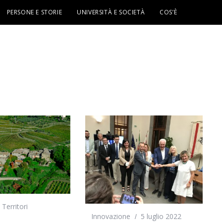
PERSONE E STORIE
UNIVERSITÀ E SOCIETÀ
COS’È
,
Territori
Innovazione
5 luglio 2022