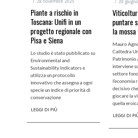
28 novembre 2025
20 giugn
Piante a rischio in
Viticoltu
Toscana: Unifi in un
puntare s
I
progetto regionale con
la mossa 
Pisa e Siena
Mauro Agnole
Cattedra Un
Lo studio è stato pubblicato su
Patrimonio 
Environmental and
interviene su
Sustainability Indicators e
settore fon
utilizza un protocollo
l’economia r
innovativo che assegna a ogni
decisivo ch
specie un indice di priorità di
giocare la vi
conservazione
quella eroic
LEGGI DI PIÙ
LEGGI DI PI