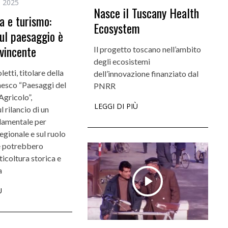
o 2025
Nasce il Tuscany Health
ra e turismo:
Ecosystem
ul paesaggio è
ncarichi e riconoscimenti
Didattica
vincente
Il progetto toscano nell’ambito
Quando la robotica ascolta la voce dei
Didattica del futuro
degli ecosistemi
bambini
da settembre dodici
tti, titolare della
dell’innovazione finanziato dal
esco “Paesaggi del
PNRR
Agricolo”,
LEGGI DI PIÙ
l rilancio di un
damentale per
egionale e sul ruolo
e potrebbero
ticoltura storica e
a
Ù