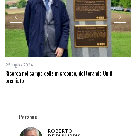
26 luglio 2024
10
Ricerca nel campo delle microonde, dottorando Unifi
Sc
premiato
Persone
ROBERTO