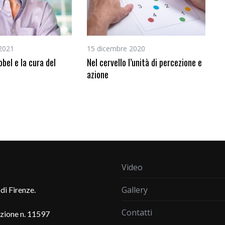
2021
15 dicembre 2020
obel e la cura del
Nel cervello l’unità di percezione e
azione
Video
Gallery
di Firenze.
Contatti
azione n. 11597