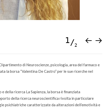
ti
Didattica
lta la voce dei
Didattica del futuro tra presenza e online:
da settembre dodici corsi “blended”
1
2
 Dipartimento di Neuroscienze, psicologia, area del farmaco e
ta la borsa “Valentina De Castro” per le sue ricerche nel
e della ricerca La Sapienza, la borsa è finanziata
porto della ricerca neuroscientifica rivolta in particolare
gie psichiatriche caratterizzate da alterazioni dell’emotività e