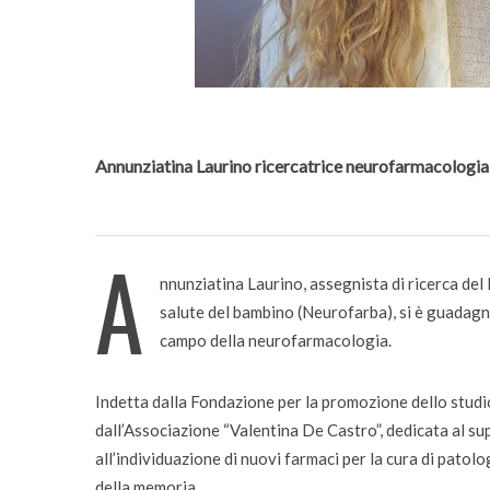
Incarichi e riconoscimen
Quando la robotica asco
bambini
Annunziatina Laurino ricercatrice neurofarmacologia
A
nnunziatina Laurino, assegnista di ricerca del
salute del bambino (Neurofarba), si è guadagna
campo della neurofarmacologia.
Indetta dalla Fondazione per la promozione dello studio 
dall’Associazione “Valentina De Castro”, dedicata al sup
all’individuazione di nuovi farmaci per la cura di patolo
della memoria.