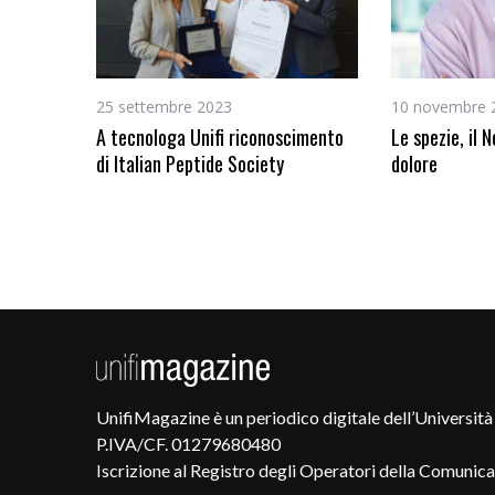
25 settembre 2023
10 novembre 
A tecnologa Unifi riconoscimento
Le spezie, il N
di Italian Peptide Society
dolore
UnifiMagazine è un periodico digitale dell’Università 
P.IVA/CF. 01279680480
Iscrizione al Registro degli Operatori della Comunic