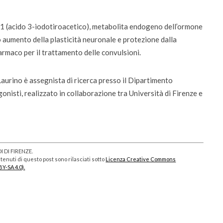
 TA1 (acido 3-iodotiroacetico), metabolita endogeno dell’ormone
 aumento della plasticità neuronale e protezione dalla
armaco per il trattamento delle convulsioni.
Laurino è assegnista di ricerca presso il Dipartimento
nisti, realizzato in collaborazione tra Università di Firenze e
 DI FIRENZE.
enuti di questo post sono rilasciati sotto
Licenza Creative Commons
BY-SA 4.0).