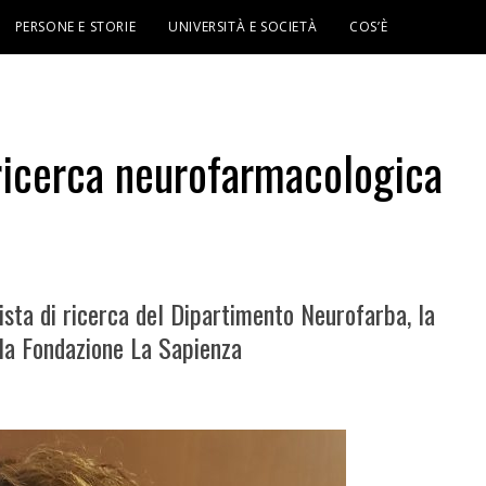
PERSONE E STORIE
UNIVERSITÀ E SOCIETÀ
COS’È
ricerca neurofarmacologica
ista di ricerca del Dipartimento Neurofarba, la
lla Fondazione La Sapienza