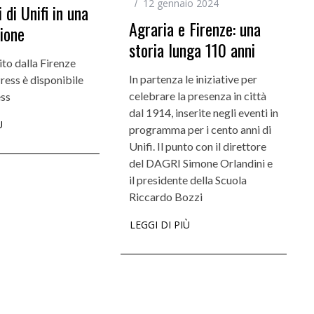
12 gennaio 2024
 di Unifi in una
Agraria e Firenze: una
ione
storia lunga 110 anni
Incarichi e riconoscimenti
ito dalla Firenze
Quando la robotica ascolta la voce dei
In partenza le iniziative per
ress è disponibile
bambini
celebrare la presenza in città
ess
dal 1914, inserite negli eventi in
Ù
programma per i cento anni di
Unifi. Il punto con il direttore
del DAGRI Simone Orlandini e
il presidente della Scuola
Riccardo Bozzi
LEGGI DI PIÙ