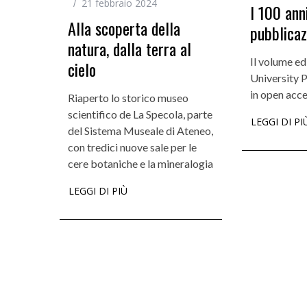
21 febbraio 2024
I 100 anni
Alla scoperta della
pubblicaz
natura, dalla terra al
Il volume ed
cielo
University P
in open acc
Riaperto lo storico museo
scientifico de La Specola, parte
LEGGI DI PI
del Sistema Museale di Ateneo,
con tredici nuove sale per le
cere botaniche e la mineralogia
LEGGI DI PIÙ