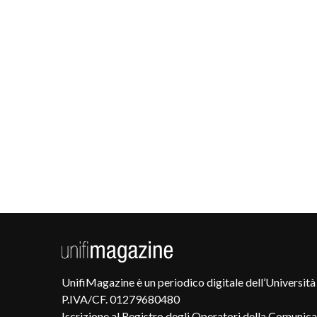
UnifiMagazine è un periodico digitale dell’Università 
P.IVA/CF. 01279680480
Iscrizione al Registro degli Operatori della Comunic