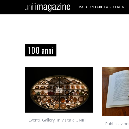
RACCONTARE LA RICERCA
100 anni
Eventi
,
Gallery
,
In visita a UNIFI
Pubblicazion