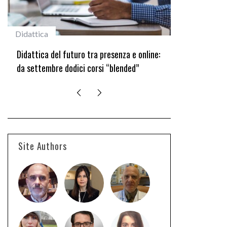
Didattica
#studentiunifi
Didattica del futuro tra presenza e online:
Laureata Unif
da settembre dodici corsi “blended”
edizione del 
Site Authors