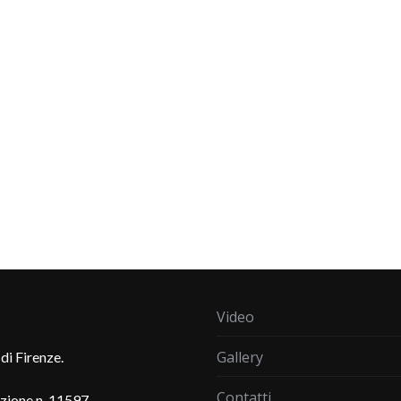
Video
Gallery
di Firenze.
Contatti
azione n. 11597