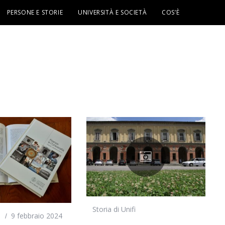
PERSONE E STORIE
UNIVERSITÀ E SOCIETÀ
COS’È
Storia di Unifi
i
9 febbraio 2024