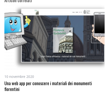
Articoli correlati
10 novembre 2020
1 
Una web app per conoscere i materiali dei monumenti
St
fiorentini
Pr