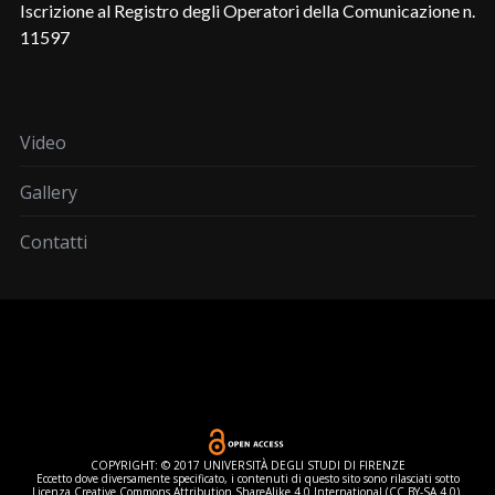
Iscrizione al Registro degli Operatori della Comunicazione n.
11597
Video
Gallery
Contatti
COPYRIGHT: © 2017 UNIVERSITÀ DEGLI STUDI DI FIRENZE
Eccetto dove diversamente specificato, i contenuti di questo sito sono rilasciati sotto
Licenza Creative Commons Attribution ShareAlike 4.0 International (CC BY-SA 4.0).