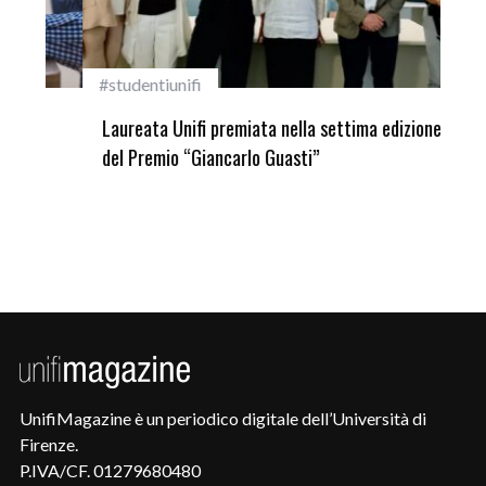
#studentiunifi
Inca
Laureata Unifi premiata nella settima edizione
Qua
del Premio “Giancarlo Guasti”
UnifiMagazine è un periodico digitale dell’Università di
Firenze.
P.IVA/CF. 01279680480