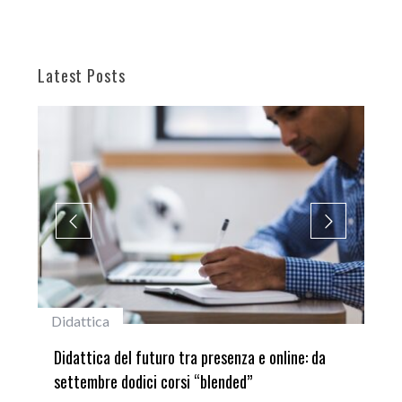
Latest Posts
Didattica
#st
ni
Didattica del futuro tra presenza e online: da
Lau
settembre dodici corsi “blended”
del