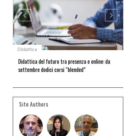
Didattica
#st
ni
Didattica del futuro tra presenza e online: da
Lau
settembre dodici corsi “blended”
del
Site Authors