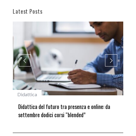
Latest Posts
#studentiunifi
 online: da
Laureata Unifi premiata nella settima edizione
del Premio “Giancarlo Guasti”