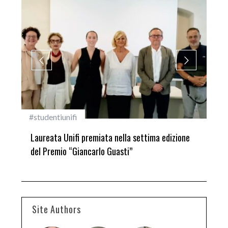
#studentiunifi
Inca
ma:
Laureata Unifi premiata nella settima edizione
Qua
del Premio “Giancarlo Guasti”
Site Authors