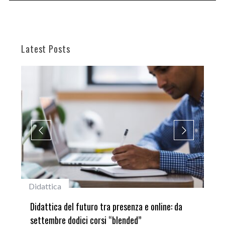
Latest Posts
#studentiunifi
line: da
Laureata Unifi premiata nella settima edizione
del Premio “Giancarlo Guasti”