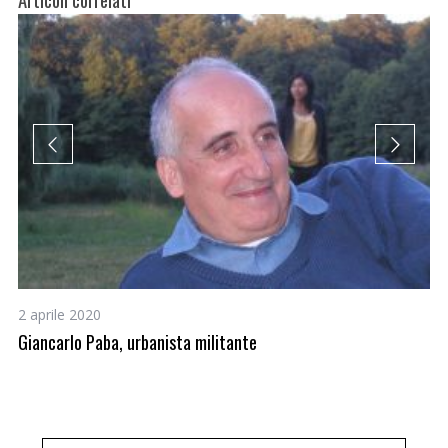
2 aprile 2020
13
lle
Giancarlo Paba, urbanista militante
Mo
a 