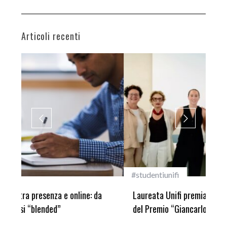
Articoli recenti
#studentiunifi
Inca
Laureata Unifi premiata nella settima edizione
Qua
del Premio “Giancarlo Guasti”