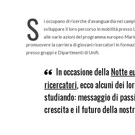
: si è formata nell’esplosione
edizione del Premio “Gi
ca di Hiroshima
S
i occupano di ricerche d’avanguardia nei campi
sviluppare il loro percorso in mobilità presso
alle varie azioni del programma europeo Mari
promuovere la carriera di giovani ricercatori in forma
presso gruppi e Dipartimenti di Unifi.
In occasione della
Notte eu
ricercatori
, ecco alcuni dei lo
studiando: messaggio di passi
crescita e il futuro della nostr