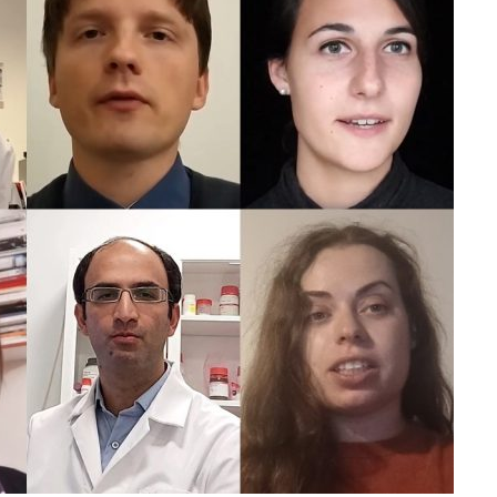
Incarichi e riconoscimenti
 nella settima
Quando la robotica ascolta la voce dei