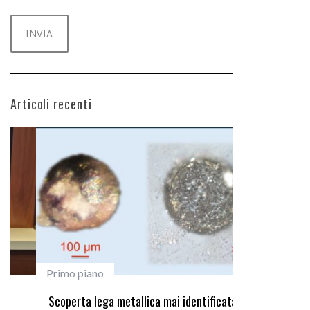
Articoli recenti
Primo piano
#studentiunifi
Scoperta lega metallica mai identificata
Laureata Unif