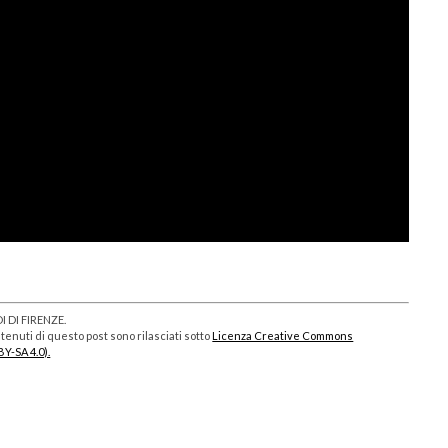
 DI FIRENZE.
enuti di questo post sono rilasciati sotto
Licenza Creative Commons
BY-SA 4.0).