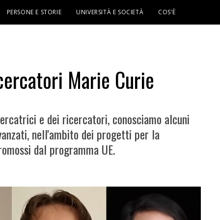
PERSONE E STORIE
UNIVERSITÀ E SOCIETÀ
COS’È
icercatori Marie Curie
ercatrici e dei ricercatori, conosciamo alcuni
vanzati, nell'ambito dei progetti per la
 promossi dal programma UE.